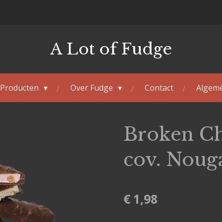
A Lot of Fudge
Producten
Over Fudge
Contact
Algem
Broken Ch
cov. Noug
€ 1,98