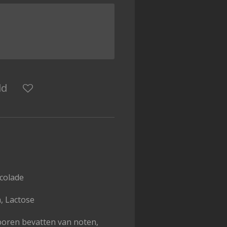
ld
colade
a, Lactose
poren bevatten van noten,