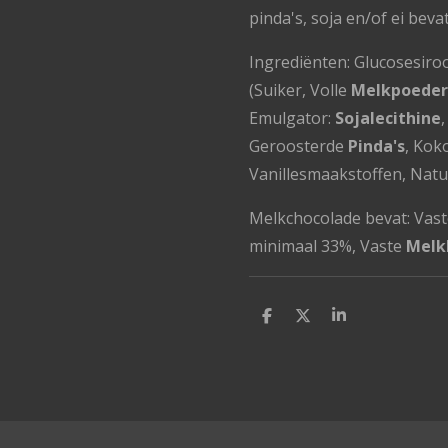
pinda's, soja en/of ei beva
Ingrediënten: Glucosesiro
(Suiker, Volle
Melkpoeder
Emulgator:
Sojalecithine
Geroosterde
Pinda's
, Kok
Vanillesmaakstoffen, Natuu
Melkchocolade bevat: Vas
minimaal 33%, Vaste
Melk
D
D
S
e
e
h
l
e
a
e
l
r
n
e