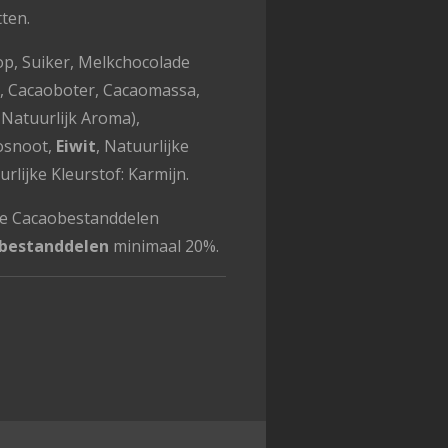
tten.
op, Suiker, Melkchocolade
, Cacaoboter, Cacaomassa,
, Natuurlijk Aroma),
osnoot,
Eiwit
, Natuurlijke
rlijke Kleurstof: Karmijn.
te Cacaobestanddelen
bestanddelen
minimaal 20%.