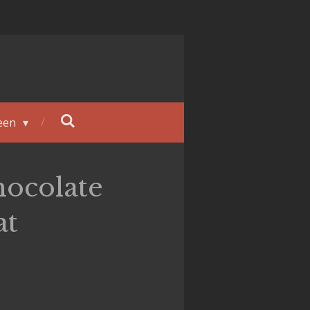
een
ocolate
at