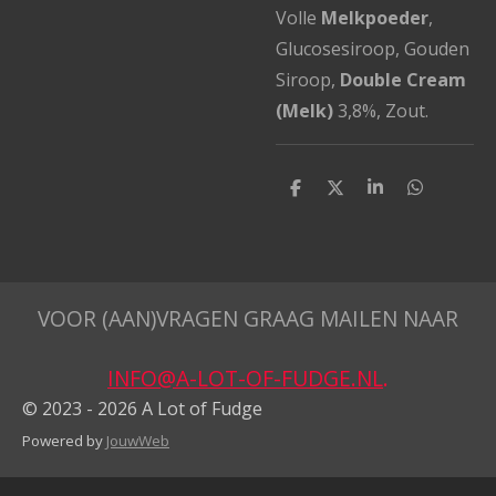
Volle
Melkpoeder
,
Glucosesiroop, Gouden
Siroop,
Double Cream
(Melk)
3,8%, Zout.
D
D
S
D
e
e
h
e
l
e
a
l
e
l
r
e
n
e
n
VOOR (AAN)VRAGEN GRAAG MAILEN NAAR
INFO@A-LOT-OF-FUDGE.NL
.
© 2023 - 2026 A Lot of Fudge
Powered by
JouwWeb