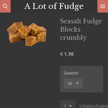
A Lot of Fudge
Ga
direct
naar
Seasalt Fudge
de
Blocks
hoofdinhoud
crumbly
€ 1,98
Gewicht
Uitgeschake