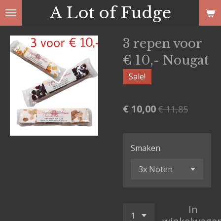
A Lot of Fudge
Ga
direct
naar
3 repen voor
de
€ 10,- Nougat
hoofdinhoud
Sale!
€ 10,00
€ 11,85
Smaken
In