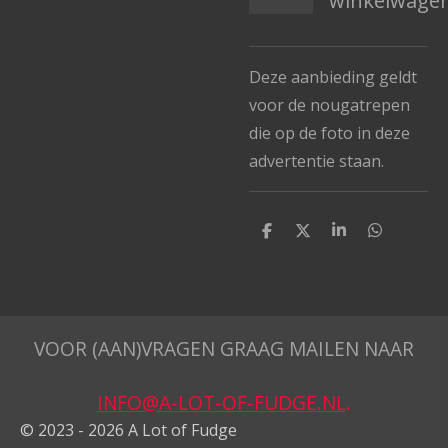
winkelwage
Deze aanbieding geldt
voor de nougatrepen
die op de foto in deze
advertentie staan.
D
D
S
D
e
e
h
e
l
e
a
l
e
l
r
e
n
e
n
VOOR (AAN)VRAGEN GRAAG MAILEN NAAR
INFO@A-LOT-OF-FUDGE.NL
.
© 2023 - 2026 A Lot of Fudge