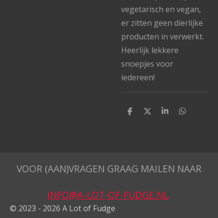
vegetarisch en vegan,
er zitten geen dierlijke
producten in verwerkt.
Heerlijk lekkere
snoepjes voor
iedereen!
D
D
S
D
e
e
h
e
l
e
a
l
e
l
r
e
n
e
n
VOOR (AAN)VRAGEN GRAAG MAILEN NAAR
INFO@A-LOT-OF-FUDGE.NL
.
© 2023 - 2026 A Lot of Fudge