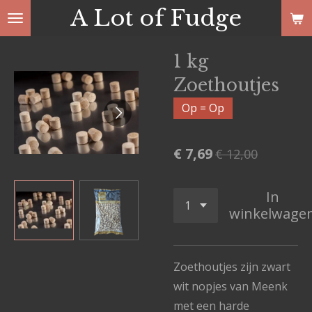
A Lot of Fudge
Ga
direct
naar
1 kg
de
Zoethoutjes
hoofdinhoud
Op = Op
€ 7,69
€ 12,00
In
winkelwage
Zoethoutjes zijn zwart
wit nopjes van Meenk
met een harde