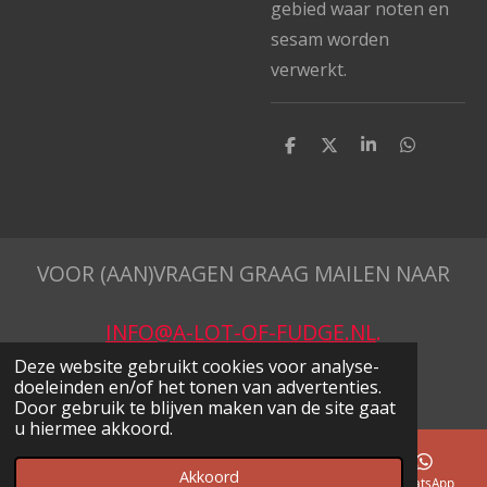
gebied waar noten en
sesam worden
verwerkt.
D
D
S
D
e
e
h
e
l
e
a
l
e
l
r
e
n
e
n
VOOR (AAN)VRAGEN GRAAG MAILEN NAAR
INFO@A-LOT-OF-FUDGE.NL
.
© 2023 - 2026 A Lot of Fudge
Deze website gebruikt cookies voor analyse-
doeleinden en/of het tonen van advertenties.
Powered by
JouwWeb
Door gebruik te blijven maken van de site gaat
u hiermee akkoord.
Akkoord
E-mailadres
Telefoonnummer
Kaart
WhatsApp