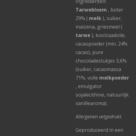
Ingrediënten:
Tarwebloem
, boter
29% (
melk
), suiker,
maïzena, griesmeel (
tarwe
), koolzaadolie,
cacaopoeder (min. 24%
cacao), pure
chocoladestukjes 3,6%
(suiker, cacaomassa
71%, volle
melkpoeder
, emulgator
sojalecithine, natuurlijk
vanillearoma).
Allergenen vetgedrukt
.
Geproduceerd in een