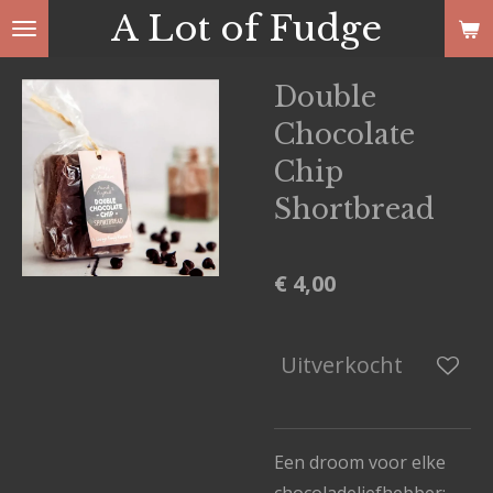
A Lot of Fudge
Ga
direct
naar
Double
de
Chocolate
hoofdinhoud
Chip
Shortbread
€ 4,00
Uitverkocht
Een droom voor elke