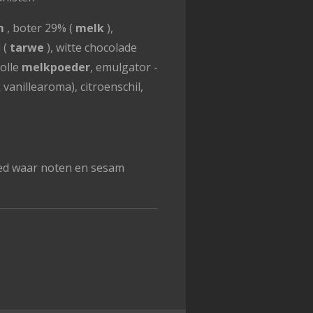
m
, boter 29% (
melk
),
 (
tarwe
), witte chocolade
volle
melkpoeder
, emulgator -
k vanillearoma), citroenschil,
ed waar noten en sesam