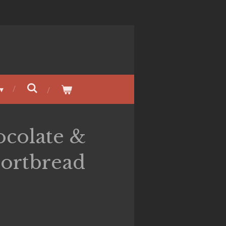
colate &
ortbread