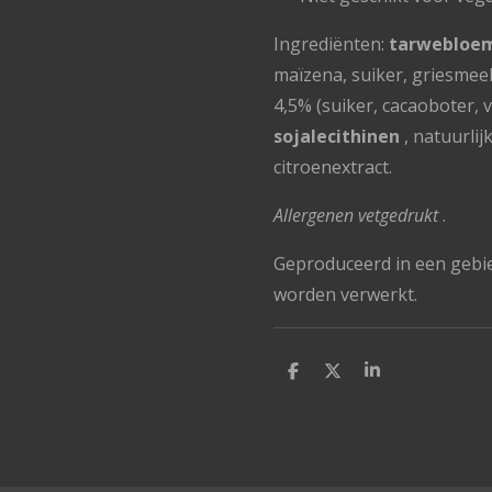
Ingrediënten:
tarwebloe
maïzena, suiker, griesmeel
4,5% (suiker, cacaoboter, 
sojalecithinen
, natuurlij
citroenextract.
Allergenen vetgedrukt
.
Geproduceerd in een gebi
worden verwerkt.
D
D
S
e
e
h
l
e
a
e
l
r
n
e