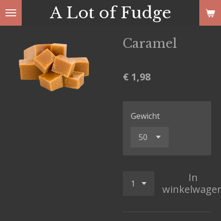
A Lot of Fudge
Ga
direct
naar
Caramel
de
hoofdinhoud
€ 1,98
Gewicht
In
winkelwage