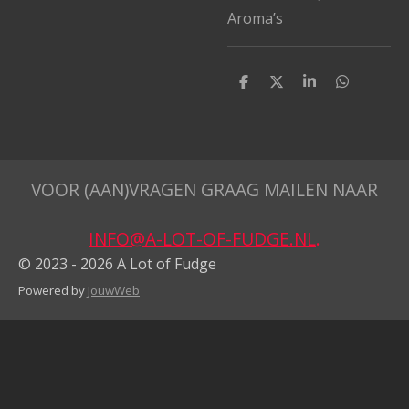
Aroma’s
D
D
S
D
e
e
h
e
l
e
a
l
e
l
r
e
n
e
n
VOOR (AAN)VRAGEN GRAAG MAILEN NAAR
INFO@A-LOT-OF-FUDGE.NL
.
© 2023 - 2026 A Lot of Fudge
Powered by
JouwWeb