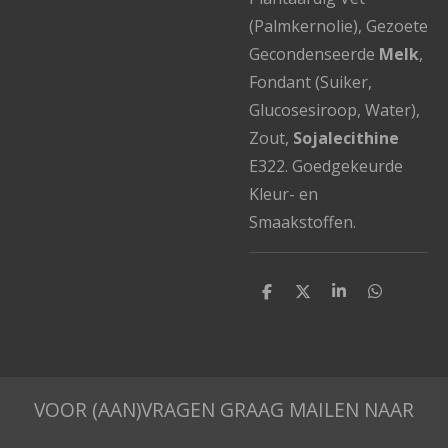
(Palmkernolie), Gezoete
Gecondenseerde
Melk
,
Fondant (Suiker,
Glucosesiroop, Water),
Zout,
Sojalecithine
E322. Goedgekeurde
Kleur- en
Smaakstoffen.
D
D
S
D
e
e
h
e
l
e
a
l
e
l
r
e
n
e
n
VOOR (AAN)VRAGEN GRAAG MAILEN NAAR