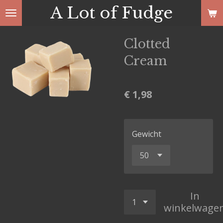
A Lot of Fudge
Ga
direct
naar
Clotted
de
Cream
hoofdinhoud
€ 1,98
Gewicht
In
winkelwage