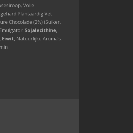
osesiroop, Volle
ngehard Plantaardig Vet
Pure Chocolade (2%) (Suiker,
 Emulgator:
Sojalecithine
,
,
Eiwit
, Natuurlijke Aroma’s.
min.