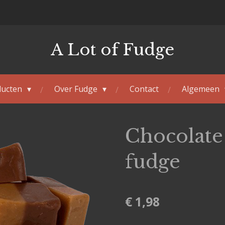
A Lot of Fudge
ducten
Over Fudge
Contact
Algemeen
Chocolate 
fudge
€ 1,98