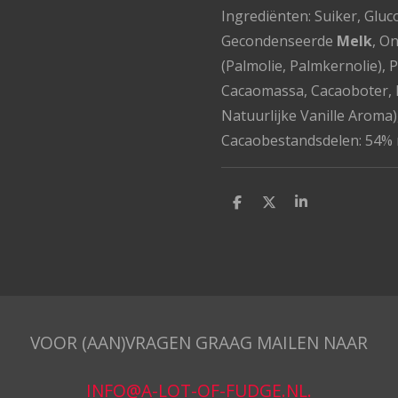
Ingrediënten: Suiker, Gluc
Gecondenseerde
Melk
, O
(Palmolie, Palmkernolie), 
Cacaomassa, Cacaoboter,
Natuurlijke Vanille Aroma)
Cacaobestandsdelen: 54% 
D
D
S
e
e
h
l
e
a
e
l
r
n
e
VOOR (AAN)VRAGEN GRAAG MAILEN NAAR
INFO@A-LOT-OF-FUDGE.NL
.