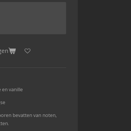
gen
 en vanille
ose
poren bevatten van noten,
tten.