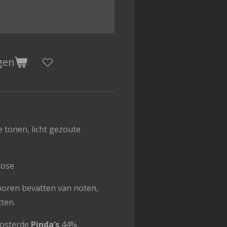
gen
 tonen, licht gezoute
tose
poren bevatten van noten,
tten.
oosterde
Pinda’s
44%,