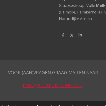
Glucosesiroop, Volle
Melk
(Palmolie, Palmkernolie), 
Natuurlijke Aroma.
D
D
S
e
e
h
l
e
a
e
l
r
n
e
VOOR (AAN)VRAGEN GRAAG MAILEN NAAR
INFO@A-LOT-OF-FUDGE.NL
.