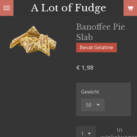
A Lot of Fudge
Ga
direct
naar
Banoffee Pie
de
Slab
hoofdinhoud
Bevat Gelatine
€ 1,98
Gewicht
In