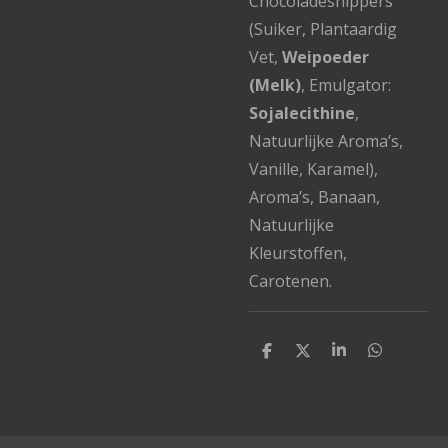
Chocoladesnippers
(Suiker, Plantaardig
Vet,
Weipoeder
(Melk)
, Emulgator:
Sojalecithine
,
Natuurlijke Aroma’s,
Vanille, Karamel),
Aroma’s, Banaan,
Natuurlijke
Kleurstoffen,
Carotenen.
D
D
S
D
e
e
h
e
l
e
a
l
e
l
r
e
n
e
n