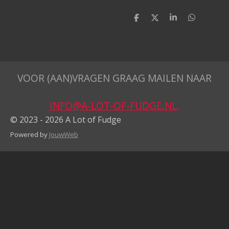
D
D
S
D
e
e
h
e
l
e
a
l
e
l
r
e
n
e
n
VOOR (AAN)VRAGEN GRAAG MAILEN NAAR
INFO@A-LOT-OF-FUDGE.NL
.
© 2023 - 2026 A Lot of Fudge
Powered by
JouwWeb