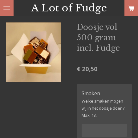
A Lot of Fudge
Ga
direct
naar
Doosje vol
de
500 gram
hoofdinhoud
incl. Fudge
€ 20,50
Smaken
Welke smaken mogen
wij in het doosje doen?
Max. 13.